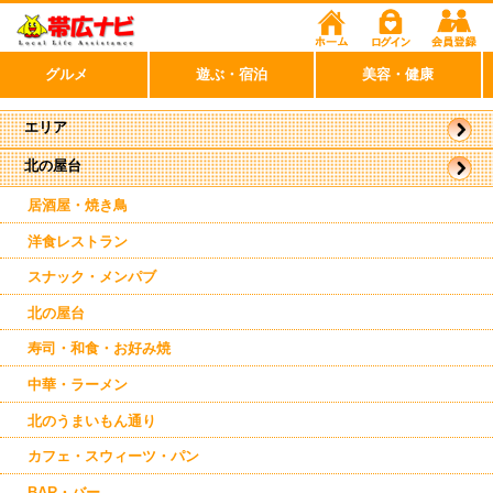
グルメ
遊ぶ・宿泊
美容・健康
エリア
北の屋台
帯広市
駅周辺
居酒屋・焼き鳥
洋食レストラン
スナック・メンパブ
北の屋台
寿司・和食・お好み焼
中華・ラーメン
北のうまいもん通り
カフェ・スウィーツ・パン
BAR・バー