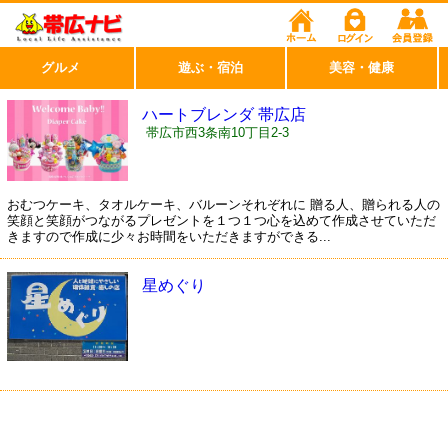
グルメ
遊ぶ・宿泊
美容・健康
ハートブレンダ 帯広店
帯広市西3条南10丁目2-3
おむつケーキ、タオルケーキ、バルーンそれぞれに 贈る人、贈られる人の
笑顔と笑顔がつながるプレゼントを１つ１つ心を込めて作成させていただ
きますので作成に少々お時間をいただきますができる...
星めぐり