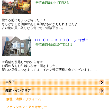
帯広市西8条北1丁目2-3
捨てる前にちょっと待った！！
もしかすると価値のある高価なものかもしれませんよ！
古い物の買い取りなら何でもご相談下さい。 ...
ＤＥＣＯ－ＢＯＣＯ デコボコ
帯広市西4条南19丁目17-1
☆店舗お引越しのお知らせ☆
お店の方をお引越しさせて頂きました。
新しい店舗につきましては、イオン帯広店様北側でございます。 ...
エリア
雑貨・インテリア
帯広市
駅近郊
駅周辺
修理・清掃・リフォーム
東帯広
西帯広
ファッション・アクセサリー