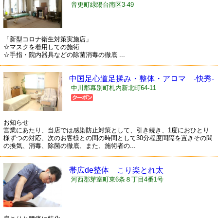
音更町緑陽台南区3-49
「新型コロナ衛生対策実施店」
☆マスクを着用しての施術
☆手指・院内器具などの除菌消毒の徹底 ...
中国足心道足揉み・整体・アロマ -快秀-
(かいしゅう)
中川郡幕別町札内新北町64-11
お知らせ
営業にあたり、当店では感染防止対策として、引き続き、1度におひとり
様ずつの対応、次のお客様との間の時間として30分程度間隔を置きその間
の換気、消毒、除菌の徹底、また、施術者の...
帯広de整体 こり楽とれ太
河西郡芽室町東6条８丁目4番1号