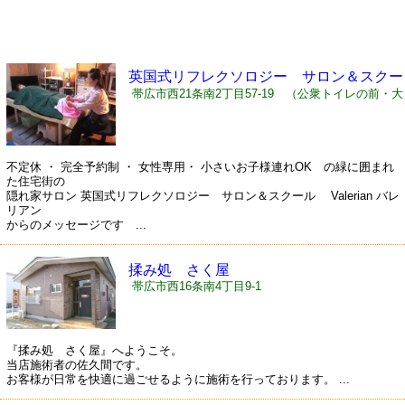
英国式リフレクソロジー サロン＆スクー
ル Valerian バレリアン
帯広市西21条南2丁目57-19 （公衆トイレの前・大
井宅2階・黄緑色の壁）
不定休 ・ 完全予約制 ・ 女性専用・ 小さいお子様連れOK の緑に囲まれ
た住宅街の
隠れ家サロン 英国式リフレクソロジー サロン＆スクール Valerian バレ
リアン
からのメッセージです ...
揉み処 さく屋
帯広市西16条南4丁目9-1
『揉み処 さく屋』へようこそ。
当店施術者の佐久間です。
お客様が日常を快適に過ごせるように施術を行っております。 ...