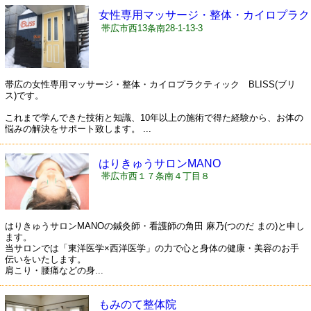
女性専用マッサージ・整体・カイロプラク
ティック BLISS（ブリス）
帯広市西13条南28-1-13-3
帯広の女性専用マッサージ・整体・カイロプラクティック BLISS(ブリ
ス)です。
これまで学んできた技術と知識、10年以上の施術で得た経験から、お体の
悩みの解決をサポート致します。 ...
はりきゅうサロンMANO
帯広市西１７条南４丁目８
はりきゅうサロンMANOの鍼灸師・看護師の角田 麻乃(つのだ まの)と申し
ます。
当サロンでは「東洋医学×西洋医学」の力で心と身体の健康・美容のお手
伝いをいたします。
肩こり・腰痛などの身...
もみのて整体院