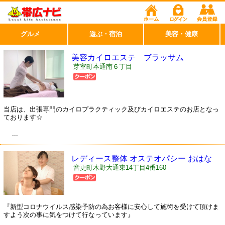
グルメ
遊ぶ・宿泊
美容・健康
美容カイロエステ ブラッサム
芽室町本通南６丁目
当店は、出張専門のカイロプラクティック及びカイロエステのお店となっ
ております☆
...
レディース整体 オステオパシー おはな
音更町木野大通東14丁目4番160
『新型コロナウイルス感染予防の為お客様に安心して施術を受けて頂けま
すよう次の事に気をつけて行なっています』