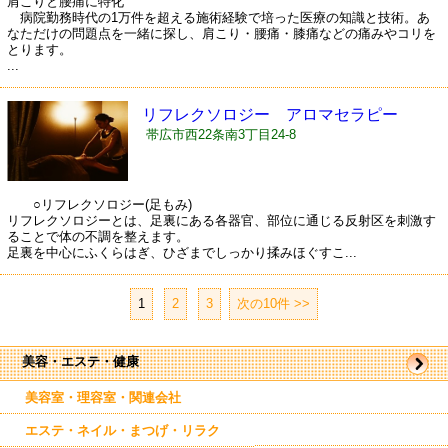
肩こりと腰痛に特化
病院勤務時代の1万件を超える施術経験で培った医療の知識と技術。あ
なただけの問題点を一緒に探し、肩こり・腰痛・膝痛などの痛みやコリを
とります。
...
リフレクソロジー アロマセラピー
minami
帯広市西22条南3丁目24-8
○リフレクソロジー(足もみ)
リフレクソロジーとは、足裏にある各器官、部位に通じる反射区を刺激す
ることで体の不調を整えます。
足裏を中心にふくらはぎ、ひざまでしっかり揉みほぐすこ...
1
|
2
|
3
次の10件 >>
美容・エステ・健康
美容室・理容室・関連会社
エステ・ネイル・まつげ・リラク