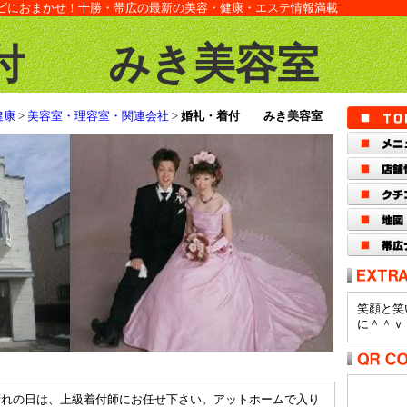
ビにおまかせ！十勝・帯広の最新の美容・健康・エステ情報満載
付 みき美容室
健康
>
美容室・理容室・関連会社
>
婚礼・着付 みき美容室
笑顔と笑
に＾＾ｖ
晴れの日は、上級着付師にお任せ下さい。アットホームで入り