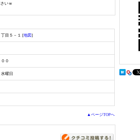
ださいｗ
！
丁目５－１ [
地図
]
：００
３水曜日
▲ページTOPへ
。