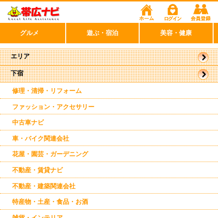
グルメ
遊ぶ・宿泊
美容・健康
エリア
下宿
帯広市
西帯広
南帯広
修理・清掃・リフォーム
ファッション・アクセサリー
中古車ナビ
車・バイク関連会社
花屋・園芸・ガーデニング
不動産・賃貸ナビ
不動産・建築関連会社
特産物・土産・食品・お酒
雑貨・インテリア