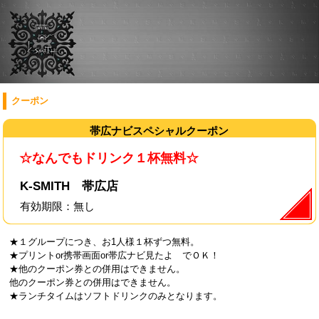
クーポン
☆なんでもドリンク１杯無料☆
K-SMITH 帯広店
有効期限：
無し
★１グループにつき、お1人様１杯ずつ無料。
★プリントor携帯画面or帯広ナビ見たよ でＯＫ！
★他のクーポン券との併用はできません。
他のクーポン券との併用はできません。
★ランチタイムはソフトドリンクのみとなります。