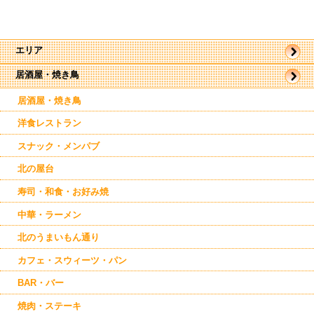
エリア
居酒屋・焼き鳥
帯広市
駅近郊
駅周辺
居酒屋・焼き鳥
東帯広
西帯広
洋食レストラン
南帯広
音更
スナック・メンパブ
池田
北の屋台
寿司・和食・お好み焼
中華・ラーメン
北のうまいもん通り
カフェ・スウィーツ・パン
BAR・バー
焼肉・ステーキ