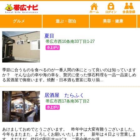
グルメ
遊ぶ・宿泊
美容・健康
夏目
帯広市西10条南33丁目1-27
季節に合うものを食べるのが一番人間の体にとって良いのは知っています
か？ そんな山の幸や海の幸を、贅沢に使った懐石料理を一品一品楽しめ
る居酒屋で御座います。焼酎・日本酒も豊富に取り揃...
居酒屋 たらふく
帯広市西17条南36丁目2
あけましておめでとうございます。 昨年中は大変有難うございました。
今年もまたまた、よろしくお願いいたします。 新年は４日より営業しま
す。まだまだ、代行の割引サービス、ご宴会後のお送...