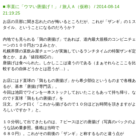
■ 率直に「ウマい唐揚げ！」 / 旅人Ａ（仮称） / 2014-08-14
21:19:25
お店の旦那に聞き忘れたのが悔いるところだが、これが「ザンギ」の１ス
タイル、ということになるのだろうか？
内地でも見られる「鶏の唐揚げ」であれば、道内最大規模のコンビニチェ
ーンの１００円おつまみとか、
札幌界隈の某飲み屋チェーンが実施しているランチタイムの特製ザンギ定
食とか、まあ「値段相応の」
唐揚げは食べられた。しかしここは違うのである（まぁそれらとここを比
較するの自体どうかとは思うが…）。
お店にはド直球の「鶏ももの唐揚げ」から希少部位というものまで各種あ
るが、基本「唐揚げ専門店」。
今回は池田でワインを一本ストックしておいたこともあって持ち帰り。な
のでド直球「鶏ももの唐揚げ」を
注文。ダンナ曰く「これから揚げるので１０分ほどお時間を頂きますがよ
ろしいですか？」と。
１０分弱して出てきたものは、７ピースほどの唐揚げ（写真のパックのよ
うな詰め量参照。価格は当時で
６８０円）。これがその前後の「ザンギ」と称するものと違う点が