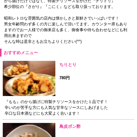
から揚げだけではなく、特製チリソースをかけた『チリトリ』
希少部位の『さがり』『こにく』なども取り扱っております。
昭和レトロな雰囲気の店内は懐かしさと新鮮さでいっぱいです！
男女年齢問わず多くの方に楽しんで頂いてます。カウンター席もあり
ますのでお一人様での御来店も多く、御食事や待ち合わせなどにも利
用出来ますので
そんな時は是非ともお立ちよりください(^^)
おすすめメニュー
ちりとり
780円
『もも』のから揚げに特製チリソースをかけた１品です！
辛いのが苦手な方にも人気な甘辛なソースにしあげました
辛口な日本酒などにも大変よく合います！
鳥皮ポン酢