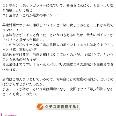
１）味付け→某ケン◯ッキーに似ていて、醤油＆にんにく、と言うより塩
＆胡椒、という感じ
２）皮付き→これが最大のポイント！！
早速対面のホテルに撤収してワインと一緒に食してみると…これが本気で
ウマい！！
まぁ味付けがワインと合った、というのもあるのだが、最大のポイントが
「パリっと揚がった鶏皮」。
ここがケン◯ッキーと似て非なる最大のポイント（あっちはあくまで「し
っとり感」重視なので）。
四合瓶を開ける間、当然唐揚げは冷えていくのだが、（揚げたて、という
こともあるのだろうが）
まぁ最後までウマい！ちゃんとパリパリの鶏皮つきの唐揚げを最後まで食
べられる。
店内はこぢんまりとしているので、何時台にどの程度の混雑か、というの
は分からずじまいだったが、
まぁ、モノが確か、という点は間違いなし。次回はゼヒ「希少部位」なる
ところも食してみたい。