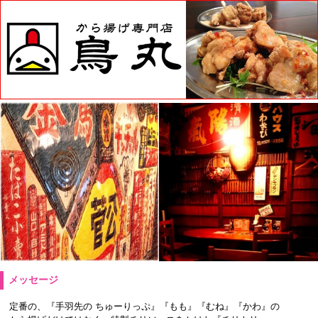
メッセージ
定番の、『手羽先の ちゅーりっぷ』『もも』『むね』『かわ』の