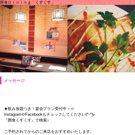
囲食Ｄｉｎｉｎｇ くすくす
メッセージ
★飲み放題つき！宴会プラン受付中～☆
InstagramやFacebookもチェックしてください(^-^)v
『囲食くすくす』で検索♪
ご予約されてからのご来店をおすすめいたします。