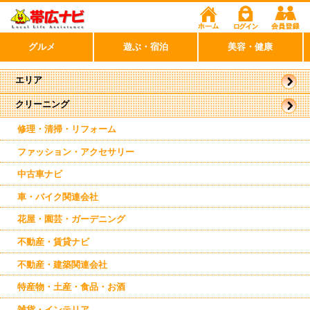
グルメ
遊ぶ・宿泊
美容・健康
エリア
クリーニング
帯広市
駅近郊
東帯広
修理・清掃・リフォーム
南帯広
音更
ファッション・アクセサリー
幕別
中古車ナビ
車・バイク関連会社
花屋・園芸・ガーデニング
不動産・賃貸ナビ
不動産・建築関連会社
特産物・土産・食品・お酒
雑貨・インテリア