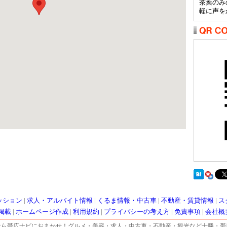
茶葉のみ
軽に声を
。
ッション
|
求人・アルバイト情報
|
くるま情報・中古車
|
不動産・賃貸情報
|
ス
掲載
|
ホームページ作成
|
利用規約
|
プライバシーの考え方
|
免責事項
|
会社概
なら帯広ナビにおまかせ！グルメ・美容・求人・中古車・不動産・観光など十勝・帯