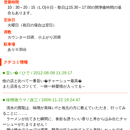
営業時間
10：30～20：15（L.O)※日・祭日は15:30～17:00の間準備時間の場
合もあります。
定休日
火曜日（祝日の場合は翌日）
席数
カウンター15席、小上がり20席
駐車場
あり※30台
クチコミ情報
■ 旨い� / ひで / 2012-08-08 11:29:17
他の店と比べて一番旨い�チャーシュー最高�
また店長もゴツくて、一杯一杯愛情が入ってる～
■ 味噌激ウマ / 政三 / 2009-11-22 19:24:47
清水の寶龍は、味噌が美味い!!と地元の方に教えていただき、行ってみ
ることに……。
ラーメンが出てきた瞬間に、食欲を誘ういい香りと丼からはみ出たチャ
ーシューがたまりません！
麺は硬めでスープは濃厚、野菜の甘みが出てとても美味しかったです。