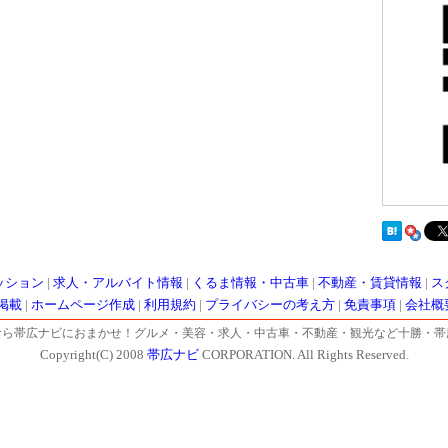
ッション
|
求人・アルバイト情報
|
くるま情報・中古車
|
不動産・賃貸情報
|
ス
掲載
|
ホームページ作成
|
利用規約
|
プライバシーの考え方
|
免責事項
|
会社概
なら帯広ナビにおまかせ！グルメ・美容・求人・中古車・不動産・観光など十勝・帯
Copyright(C) 2008
帯広ナビ
CORPORATION. All Rights Reserved.