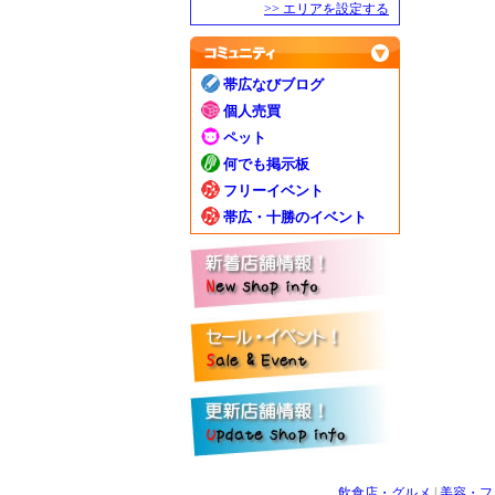
>> エリアを設定する
帯広なびブログ
個人売買
ペット
何でも掲示板
フリーイベント
帯広・十勝のイベント
飲食店・グルメ
|
美容・フ