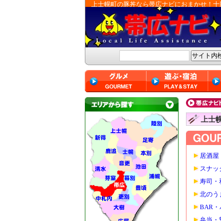
上士幌町の豚丼なら帯広ナビにおまかせ！十
上士
居酒屋
スナッ
寿司・
北のう
BAR
弁当・