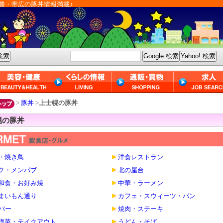
勝・帯広の豚丼情報満載♪
>
豚丼
>
上士幌の豚丼
幌の豚丼
・焼き鳥
洋食レストラン
ク・メンパブ
北の屋台
和食・お好み焼
中華・ラーメン
まいもん通り
カフェ・スウィーツ・パン
・バー
焼肉・ステーキ
惣菜・テイクアウト
うどん・そば