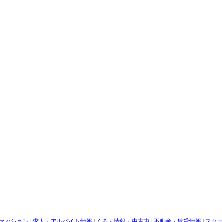
ァッション
|
求人・アルバイト情報
|
くるま情報・中古車
|
不動産・賃貸情報
|
スク