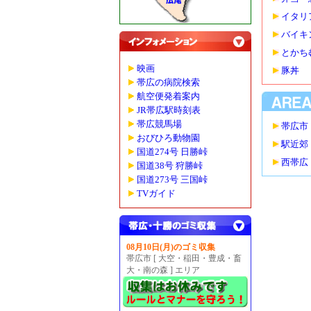
イタリ
バイキ
とかち
映画
豚丼
帯広の病院検索
航空便発着案内
JR帯広駅時刻表
帯広競馬場
帯広市
おびひろ動物園
駅近郊
国道274号 日勝峠
西帯広
国道38号 狩勝峠
国道273号 三国峠
TVガイド
08月10日(月)のゴミ収集
帯広市 [ 大空・稲田・豊成・畜
大・南の森 ] エリア