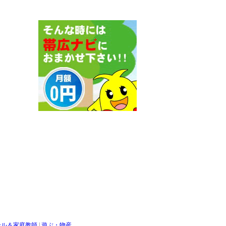
ール＆家庭教師
|
遊ぶ・物産