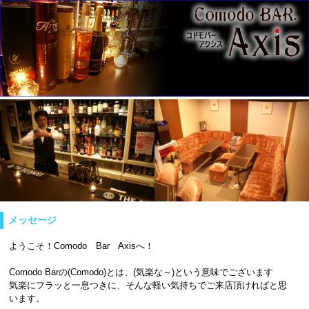
メッセージ
ようこそ！Comodo Bar Axisへ！
Comodo Barの(Comodo)とは、(気楽な～)という意味でございます
気楽にフラッと一息つきに、そんな軽い気持ちでご来店頂ければと思
います。