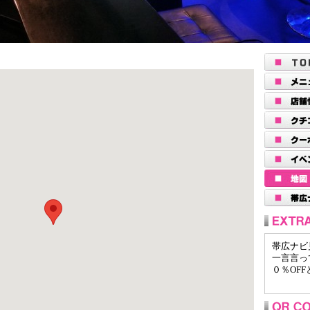
帯広ナビ
一言言っ
０％OF