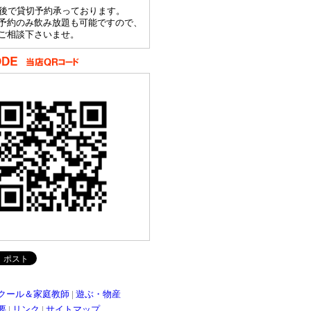
前後で貸切予約承っております。
予約のみ飲み放題も可能ですので、
ご相談下さいませ。
クール＆家庭教師
|
遊ぶ・物産
要
|
リンク
|
サイトマップ