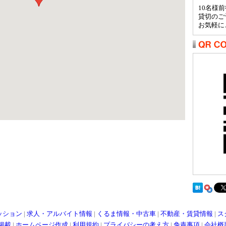
10名様
貸切のご
お気軽に
ッション
|
求人・アルバイト情報
|
くるま情報・中古車
|
不動産・賃貸情報
|
ス
掲載
|
ホームページ作成
|
利用規約
|
プライバシーの考え方
|
免責事項
|
会社概