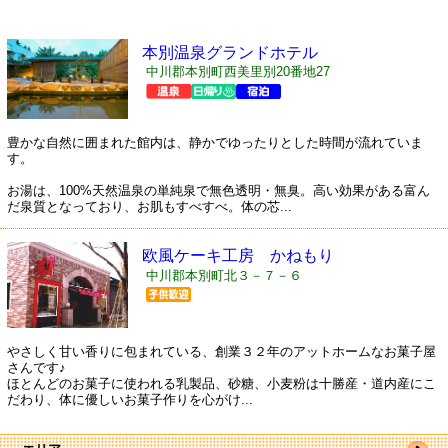
本別温泉グランドホテル
中川郡本別町西美里別20番地27
豊かな自然に囲まれた館内は、静かでゆったりとした時間が流れていま
す。
お湯は、100%天然温泉の単純泉で無色透明・無臭。高い効果がある富ん
だ泉質となっており、お肌もすべすべ。体の芯...
欧風ケーキ工房 かねもり
中川郡本別町北３－７－６
やさしく甘い香りに包まれている、創業３２年のアットホームなお菓子屋
さんです♪
ほとんどのお菓子に使われる乳製品、砂糖、小麦粉は十勝産・道内産にこ
だわり、体に優しいお菓子作りを心がけ...