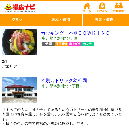
グルメ
遊ぶ・宿泊
美容・健康
カウキング 本別ＣＯＷＫＩＮＧ
中川郡本別町北1丁目
3/1
パエリア
本別カトリック幼稚園
中川郡本別町北７丁目３－１
「すべての人は、神の子」であるというカトリックの兼学精神に基づき、
本園での保育を通し、神を愛し、人を愛する心を育てようと努めていま
す。
・日々の生活の中で神様のお恵みに感謝し、生き...