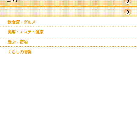
エリア
駅周辺
駅近郊
東帯広
飲食店・グルメ
西帯広
南帯広
美容・エステ・健康
音更
幕別
遊ぶ・宿泊
芽室
池田
くらしの情報
清水
鹿追
士幌
上士幌
新得
本別
足寄
中札内
更別
広尾
大樹
その他のエリア