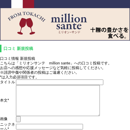
口コミ 新規投稿
口コミ情報 新規投稿
こちらは「ミリオンサンテ million sante」への口コミ投稿です。
お店への感想や応援メッセージなど気軽に投稿してください。
※誹謗中傷や関係者の投稿はご遠慮ください。
*
は入力必須項目です。
タイトル
本文
*
画像
ニックネ
ーム
*