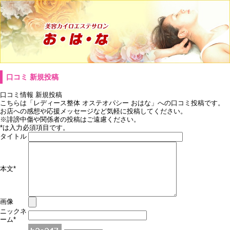
口コミ 新規投稿
口コミ情報 新規投稿
こちらは「レディース整体 オステオパシー おはな」への口コミ投稿です。
お店への感想や応援メッセージなど気軽に投稿してください。
※誹謗中傷や関係者の投稿はご遠慮ください。
*
は入力必須項目です。
タイトル
本文
*
画像
ニックネ
ーム
*