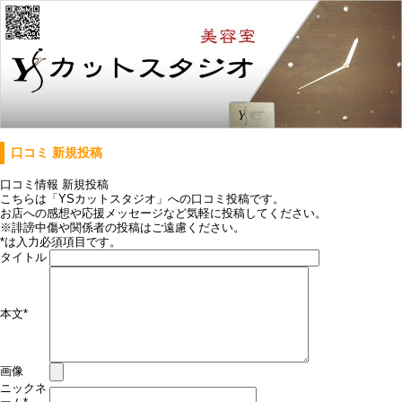
口コミ 新規投稿
口コミ情報 新規投稿
こちらは「YSカットスタジオ」への口コミ投稿です。
お店への感想や応援メッセージなど気軽に投稿してください。
※誹謗中傷や関係者の投稿はご遠慮ください。
*
は入力必須項目です。
タイトル
本文
*
画像
ニックネ