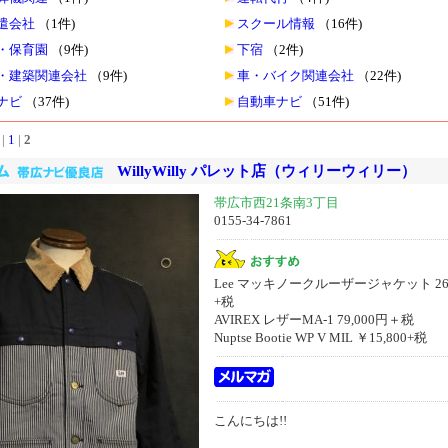
遣会社
（1件)
スクール情報
（16件)
・保育園
（9件)
下宿
（2件)
・建築関連会社
（9件)
車・バイク関連会社
（22件)
ナビ
（37件)
自動車ナビ
（51件)
|
1
|
2
WillyWilly パレット店（ウィリーウィリー）
帯広市西21条南3丁目
0155-34-7861
Lee マッキノークルーザージャケット 26,
+税
AVIREX レザーMA-1 79,000円＋税
Nuptse Bootie WP V MIL ￥15,800+税
こんにちは!!