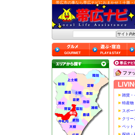
帯広市の事なら帯広ナビにおまかせ！十勝・
ファ
雑貨・
特産物
スポー
クリー
ペット
探偵・