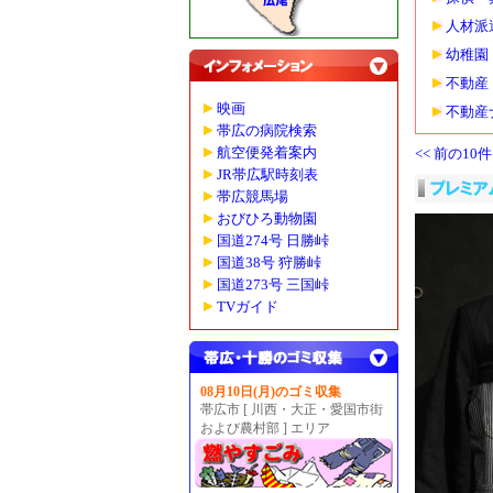
人材派
幼稚園
不動産
映画
不動産
帯広の病院検索
<< 前の10件
航空便発着案内
JR帯広駅時刻表
帯広競馬場
おびひろ動物園
国道274号 日勝峠
国道38号 狩勝峠
国道273号 三国峠
TVガイド
08月10日(月)のゴミ収集
帯広市 [ 川西・大正・愛国市街
および農村部 ] エリア