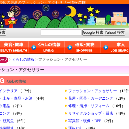
帯広の最新のファッション・アクセサリー情報満載!!
>
くらしの情報
>
ファッション・アクセサリー
ッション・アクセサリー
インテリア
（17件)
ファッション・アクセサリー
（13件
・土産・食品・お酒
（4件)
花屋・園芸・ガーデニング
（2件)
ツ用品
（2件)
修理・清掃・リフォーム
（16件)
ニング
（9件)
リサイクルショップ・質店
（4件)
・観賞魚
（6件)
写真館・現像・DPE
（2件)
葬儀関連
（1件)
運転代行
（4件)