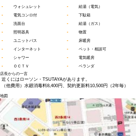
-
-
ウォシュレット
給湯（電気）
-
-
電気コンロ付
下駄箱
-
-
洗面台
給湯（ガス）
-
-
照明器具
物置
-
-
ユニットバス
床暖房
-
-
インターネット
ペット・相談可
-
-
シャワー
電気暖房
-
-
ＯＣＴＶ
ベランダ
店長からの一言
近くにはローソン・TSUTAYAがあります。
（他費用）水廻消毒料8,400円、契約更新料10,500円（2年毎）
地図