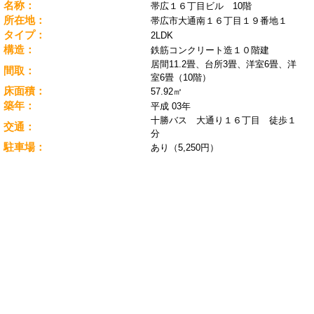
名称：
帯広１６丁目ビル 10階
所在地：
帯広市大通南１６丁目１９番地１
タイプ：
2LDK
構造：
鉄筋コンクリート造１０階建
居間11.2畳、台所3畳、洋室6畳、洋
間取：
室6畳（10階）
床面積：
57.92㎡
築年：
平成 03年
十勝バス 大通り１６丁目 徒歩１
交通：
分
駐車場：
あり（5,250円）