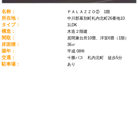
名称：
ＰＡＬＡＺＺＯ② 1階
所在地：
中川郡幕別町札内北町26番地10
タイプ：
1LDK
構造：
木造２階建
間取：
居間兼台所10畳、洋室6畳（1階）
床面積：
36㎡
築年：
平成 08年
交通：
十勝バス 札内北町 徒歩5分
駐車場：
あり