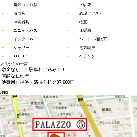
-
-
電気コンロ付
下駄箱
-
-
洗面台
給湯（ガス）
-
-
照明器具
物置
-
-
ユニットバス
床暖房
-
-
インターネット
ペット・相談可
-
-
シャワー
電気暖房
-
-
ＯＣＴＶ
ベランダ
店長からの一言
敷金なし！！駐車料金込み！！
閑静な住宅街
他費用）補修・清掃分担金37,800円
地図