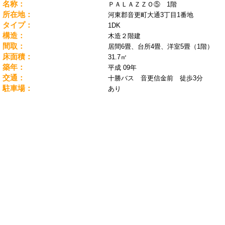
名称：
ＰＡＬＡＺＺＯ⑤ 1階
所在地：
河東郡音更町大通3丁目1番地
タイプ：
1DK
構造：
木造２階建
間取：
居間6畳、台所4畳、洋室5畳（1階）
床面積：
31.7㎡
築年：
平成 09年
交通：
十勝バス 音更信金前 徒歩3分
駐車場：
あり