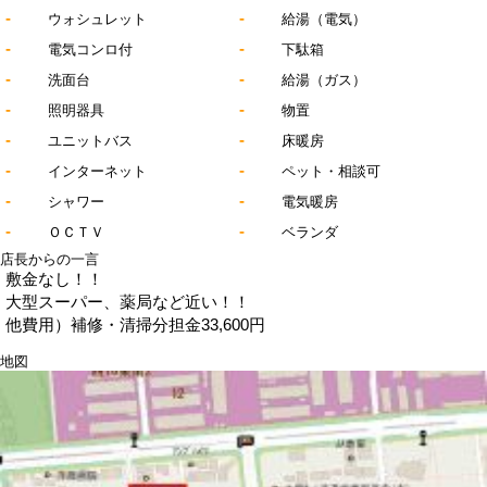
-
-
ウォシュレット
給湯（電気）
-
-
電気コンロ付
下駄箱
-
-
洗面台
給湯（ガス）
-
-
照明器具
物置
-
-
ユニットバス
床暖房
-
-
インターネット
ペット・相談可
-
-
シャワー
電気暖房
-
-
ＯＣＴＶ
ベランダ
店長からの一言
敷金なし！！
大型スーパー、薬局など近い！！
他費用）補修・清掃分担金33,600円
地図