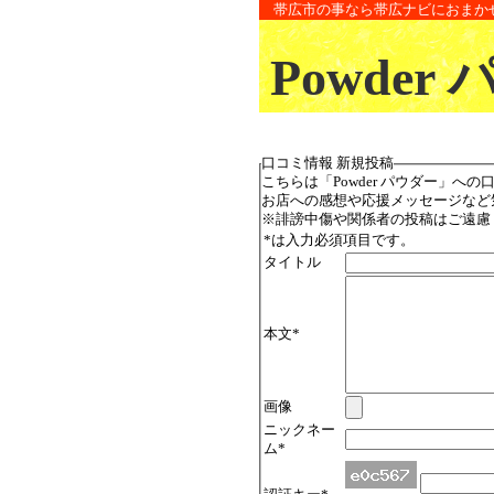
帯広市の事なら帯広ナビにおまか
Powder
口コミ情報 新規投稿
こちらは「Powder パウダー」へ
お店への感想や応援メッセージなど
※誹謗中傷や関係者の投稿はご遠慮
*
は入力必須項目です。
タイトル
本文
*
画像
ニックネー
ム
*