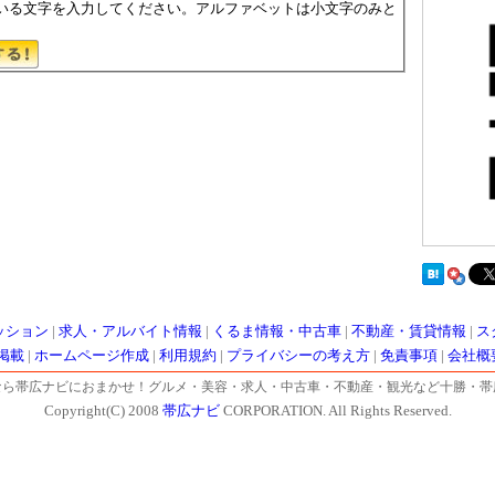
いる文字を入力してください。アルファベットは小文字のみと
ッション
|
求人・アルバイト情報
|
くるま情報・中古車
|
不動産・賃貸情報
|
ス
掲載
|
ホームページ作成
|
利用規約
|
プライバシーの考え方
|
免責事項
|
会社概
なら帯広ナビにおまかせ！グルメ・美容・求人・中古車・不動産・観光など十勝・帯
Copyright(C) 2008
帯広ナビ
CORPORATION. All Rights Reserved.