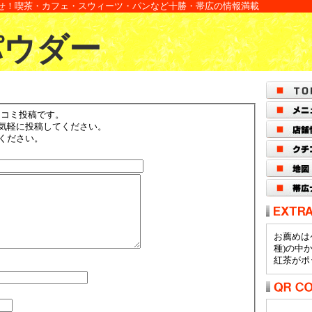
せ！喫茶・カフェ・スウィーツ・パンなど十勝・帯広の情報満載
 パウダー
の口コミ投稿です。
気軽に投稿してください。
ください。
お薦めは
種)の中
紅茶がポ