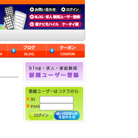
ID
PASS