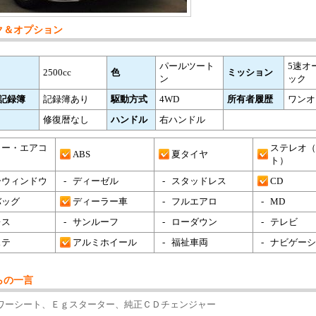
ク＆オプション
パールツート
5速オ
2500cc
色
ミッション
ン
ック
記録簿
記録簿あり
駆動方式
4WD
所有者履歴
ワンオ
修復暦なし
ハンドル
右ハンドル
ラー・エアコ
ステレオ（
ABS
夏タイヤ
ト）
ーウィンドウ
-
ディーゼル
-
スタッドレス
CD
バッグ
ディーラー車
-
フルエアロ
-
MD
レス
-
サンルーフ
-
ローダウン
-
テレビ
ステ
アルミホイール
-
福祉車両
-
ナビゲーシ
らの一言
ワーシート、Ｅｇスターター、純正ＣＤチェンジャー