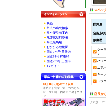
スペッ
映画
排気量
帯広の病院検索
航空便発着案内
定期点検
JR帯広駅時刻表
修復歴
帯広競馬場
おびひろ動物園
クー
国道274号 日勝峠
ン
国道38号 狩勝峠
パワ
国道273号 三国峠
TVガイド
エア
キー
パワ
08月10日(月)のゴミ収集
帯広市 [ 北栄・栄・つつじが
丘・大川町・西帯広中島 ] エリ
店長か
ア
リ未別・パ