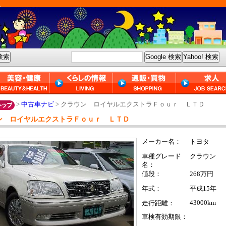
。
>
中古車ナビ
> クラウン ロイヤルエクストラＦｏｕｒ ＬＴＤ
ン ロイヤルエクストラＦｏｕｒ ＬＴＤ
メーカー名：
トヨタ
車種グレード
クラウン
名：
値段：
268万円
年式：
平成15年
43000km
走行距離：
車検有効期限：