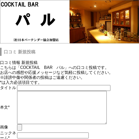
口コミ 新規投稿
口コミ情報 新規投稿
こちらは「COCKTAIL BAR パル」への口コミ投稿です。
お店への感想や応援メッセージなど気軽に投稿してください。
※誹謗中傷や関係者の投稿はご遠慮ください。
*
は入力必須項目です。
タイトル
本文
*
画像
ニックネ
ーム
*